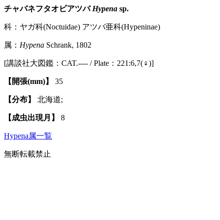
チャバネフタオビアツバ
Hypena
sp.
科：ヤガ科(Noctuidae) アツバ亜科(Hypeninae)
属：
Hypena
Schrank, 1802
[講談社大図鑑：CAT.---- / Plate：221:6,7(♀)]
【開張(mm)】
35
【分布】
北海道;
【成虫出現月】
8
Hypena属一覧
無断転載禁止