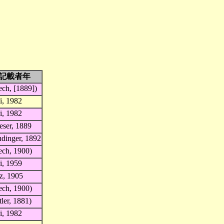
記載者年
ech, [1889])
i, 1982
i, 1982
eser, 1889
udinger, 1892
ech, 1900)
i, 1959
z, 1905
ech, 1900)
tler, 1881)
i, 1982