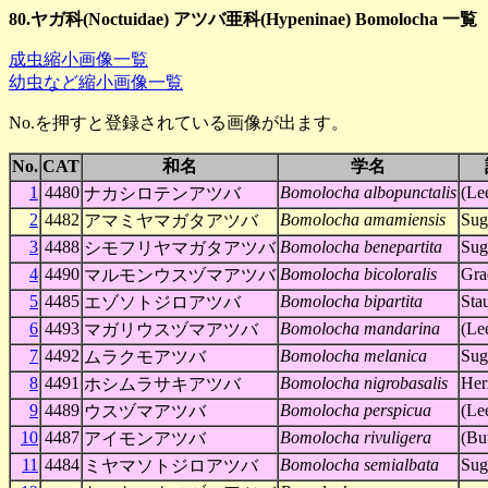
80.ヤガ科(Noctuidae) アツバ亜科(Hypeninae) Bomolocha 一覧
成虫縮小画像一覧
幼虫など縮小画像一覧
No.を押すと登録されている画像が出ます。
No.
CAT
和名
学名
1
4480
Bomolocha albopunctalis
(Le
ナカシロテンアツバ
2
4482
Bomolocha amamiensis
Sug
アマミヤマガタアツバ
3
4488
Bomolocha benepartita
Sug
シモフリヤマガタアツバ
4
4490
Bomolocha bicoloralis
Gra
マルモンウスヅマアツバ
5
4485
Bomolocha bipartita
Sta
エゾソトジロアツバ
6
4493
Bomolocha mandarina
(Le
マガリウスヅマアツバ
7
4492
Bomolocha melanica
Sug
ムラクモアツバ
8
4491
Bomolocha nigrobasalis
Her
ホシムラサキアツバ
9
4489
Bomolocha perspicua
(Le
ウスヅマアツバ
10
4487
Bomolocha rivuligera
(Bu
アイモンアツバ
11
4484
Bomolocha semialbata
Sug
ミヤマソトジロアツバ