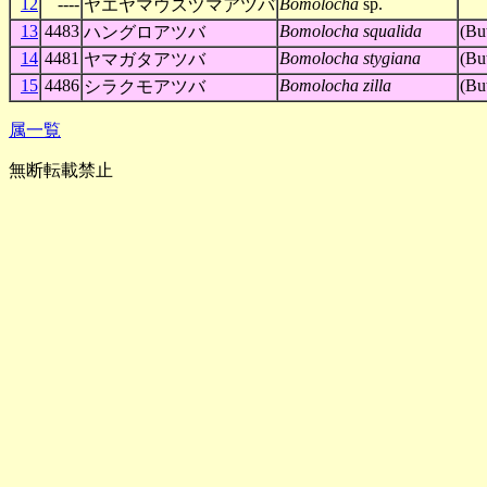
12
----
Bomolocha
sp.
ヤエヤマウスヅマアツバ
13
4483
Bomolocha squalida
(Bu
ハングロアツバ
14
4481
Bomolocha stygiana
(Bu
ヤマガタアツバ
15
4486
Bomolocha zilla
(Bu
シラクモアツバ
属一覧
無断転載禁止