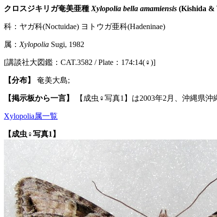
クロスジキリガ奄美亜種
Xylopolia bella amamiensis
(Kishida & 
科：ヤガ科(Noctuidae) ヨトウガ亜科(Hadeninae)
属：
Xylopolia
Sugi, 1982
[講談社大図鑑：CAT.3582 / Plate：174:14(♀)]
【分布】
奄美大島;
【掲示板から一言】
【成虫♀写真1】は2003年2月、沖縄県
Xylopolia属一覧
【成虫♀写真1】