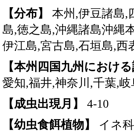
【分布】
本州,伊豆諸島,
島,徳之島,沖縄諸島沖縄
伊江島,宮古島,石垣島,西
【本州四国九州における
愛知,福井,神奈川,千葉,岐
【成虫出現月】
4-10
【幼虫食餌植物】
イネ科