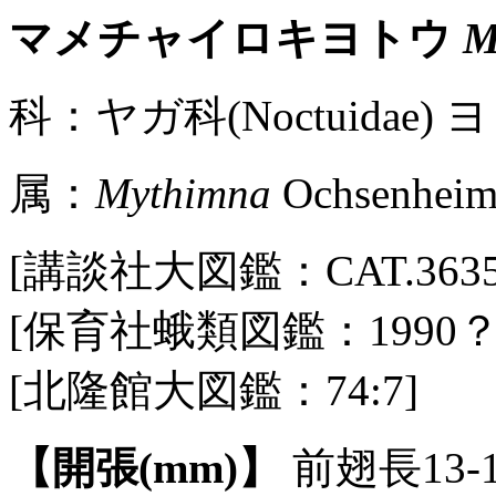
マメチャイロキヨトウ
M
科：ヤガ科(Noctuidae) ヨ
属：
Mythimna
Ochsenheim
[講談社大図鑑：CAT.3635 / 
[保育社蛾類図鑑：1990？
[北隆館大図鑑：74:7]
【開張(mm)】
前翅長13-1