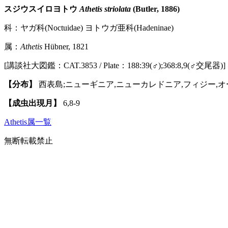
スジウスイロヨトウ
Athetis striolata
(Butler, 1886)
科：ヤガ科(Noctuidae) ヨトウガ亜科(Hadeninae)
属：
Athetis
Hübner, 1821
[講談社大図鑑：CAT.3853 / Plate：188:39(♂);368:8,9(♂交尾器)]
【分布】
西表島;ニューギニア,ニューカレドニア,フィジー,
【成虫出現月】
6,8-9
Athetis属一覧
無断転載禁止