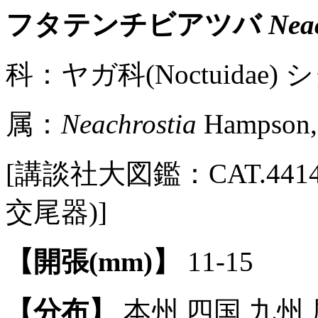
フタテンチビアツバ
Neac
科：ヤガ科(Noctuidae) シ
属：
Neachrostia
Hampson,
[講談社大図鑑：CAT.4414 / P
交尾器)]
【開張(mm)】
11-15
【分布】
本州,四国,九州,