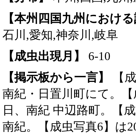
【本州四国九州における
石川,愛知,神奈川,岐阜
【成虫出現月】
6-10
【掲示板から一言】
【成
南紀・日置川町にて。【成虫
日、南紀 中辺路町。【成虫
南紀。【成虫写真6】は20