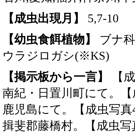
【成虫出現月】
5,7-10
【幼虫食餌植物】
ブナ科
ウラジロガシ(※KS)
【掲示板から一言】
【成
南紀・日置川町にて。【成
鹿児島にて。【成虫写真4】
揖斐郡藤橋村。【成虫写真