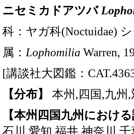
ニセミカドアツバ
Lophom
科：ヤガ科(Noctuidae) シ
属：
Lophomilia
Warren, 1
[講談社大図鑑：CAT.4363 / 
【分布】
本州,四国,九州,
【本州四国九州における
石川,愛知,福井,神奈川,千