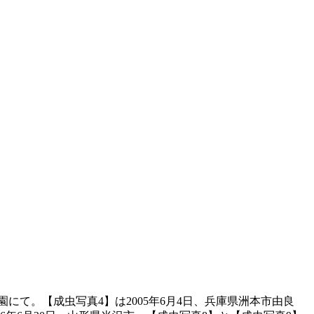
公園にて。【成虫写真4】は2005年6月4日、兵庫県洲本市由良