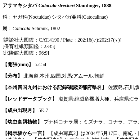
アサマキシタバ
Catocala streckeri
Staudinger, 1888
科：ヤガ科(Noctuidae) シタバガ亜科(Catocalinae)
属：
Catocala
Schrank, 1802
[講談社大図鑑：CAT.4190 / Plate：202:16(♂);202:17(♀)]
[保育社蛾類図鑑：2335]
[北隆館大図鑑：96:9]
【開張(mm)】
52-54
【分布】
北海道,本州,四国,対馬;アムール,朝鮮
【本州四国九州における記録確認済都府県名】
佐渡島,石川,
【レッドデータブック】
滋賀県:絶滅危機増大種、兵庫県:C
【成虫出現月】
5E-7
【幼虫食餌植物】
ブナ科コナラ属：ミズナラ、コナラ、アラカシ
【掲示板から一言】
【成虫写真2】は2004年5月17日、南紀