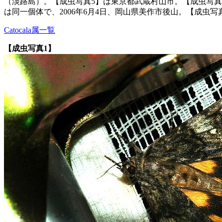
（淡路島）。【成虫写真5】は東京都武蔵村山市。【成虫写真6】
は同一個体で、2006年6月4日、岡山県美作市後山。【成虫写真
Catocala属一覧
【成虫写真1】