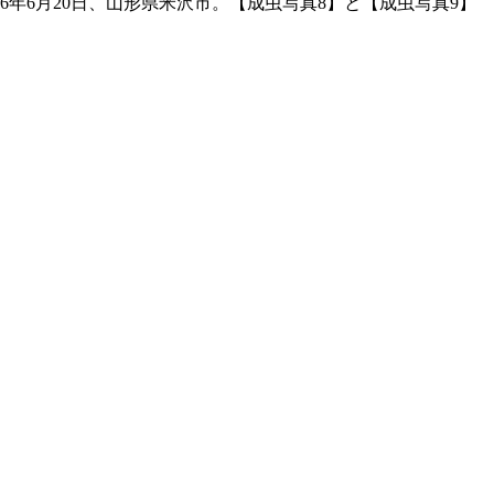
06年6月20日、山形県米沢市。【成虫写真8】と【成虫写真9】