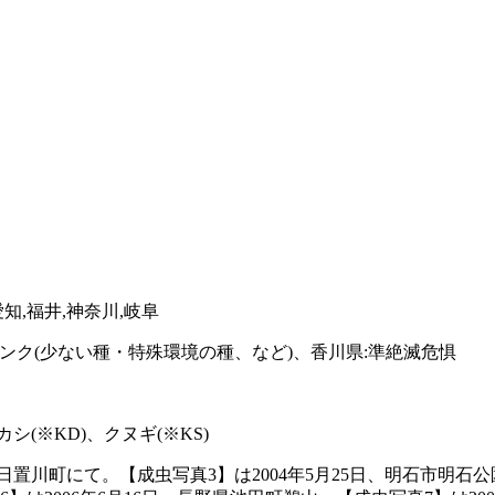
愛知,福井,神奈川,岐阜
ランク(少ない種・特殊環境の種、など)、香川県:準絶滅危惧
(※KD)、クヌギ(※KS)
・日置川町にて。【成虫写真3】は2004年5月25日、明石市明石