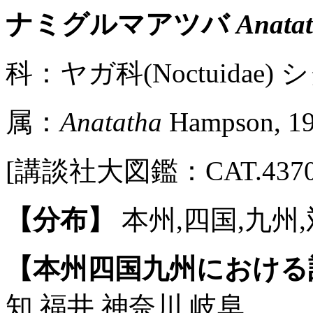
ナミグルマアツバ
Anatat
科：ヤガ科(Noctuidae) シ
属：
Anatatha
Hampson, 1
[講談社大図鑑：CAT.4370 / 
【分布】
本州,四国,九州
【本州四国九州における
知,福井,神奈川,岐阜