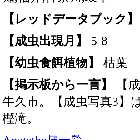
【レッドデータブック】
【成虫出現月】
5-8
【幼虫食餌植物】
枯葉
【掲示板から一言】
【成
牛久市。【成虫写真3】は
樫滝。