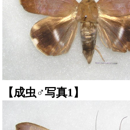
【成虫♂写真1】