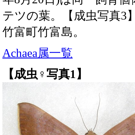
テツの葉。【成虫写真3】は
竹富町竹富島。
Achaea属一覧
【成虫♀写真1】