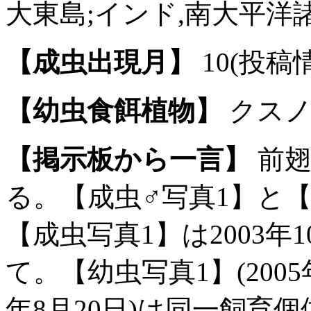
大東島;インド,南大平洋
【成虫出現月】
10(投稿
【幼虫食餌植物】
クスノ
【掲示板から一言】
前翅
る。【成虫♂写真1】と
【成虫写真1】は2003年
て。【幼虫写真1】(2005
年8月20日)は同一飼育