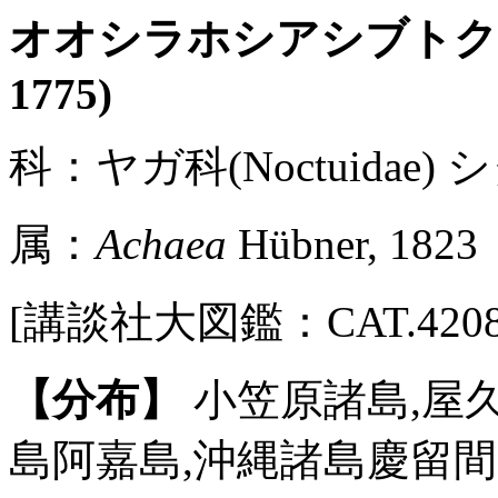
オオシラホシアシブト
1775)
科：ヤガ科(Noctuidae) シ
属：
Achaea
Hübner, 1823
[講談社大図鑑：CAT.4208 / Pl
【分布】
小笠原諸島,屋久
島阿嘉島,沖縄諸島慶留間