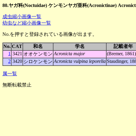
80.ヤガ科(Noctuidae) ケンモンヤガ亜科(Acronictinae) Acronic
成虫縮小画像一覧
幼虫など縮小画像一覧
No.を押すと登録されている画像が出ます。
No.
CAT
和名
学名
記載者年
1
3421
Acronicta major
(Bremer, 1861)
オオケンモン
2
3420
Acronicta vulpina leporella
Staudinger, 18
シロケンモン
属一覧
無断転載禁止