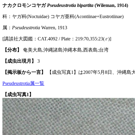
ナカクロモンコヤガ
Pseudeustrotia bipartita
(Wileman, 1914)
科：ヤガ科(Noctuidae) コヤガ亜科(Acontiinae+Eustrotiinae)
属：
Pseudeustrotia
Warren, 1913
[講談社大図鑑：CAT.4092 / Plate：219:70,355:23(♂)]
【分布】
奄美大島,沖縄諸島沖縄本島,西表島;台湾
【成虫出現月】
3
【掲示板から一言】
【成虫写真1】は2007年5月8日、沖縄
Pseudeustrotia属一覧
【成虫写真1】