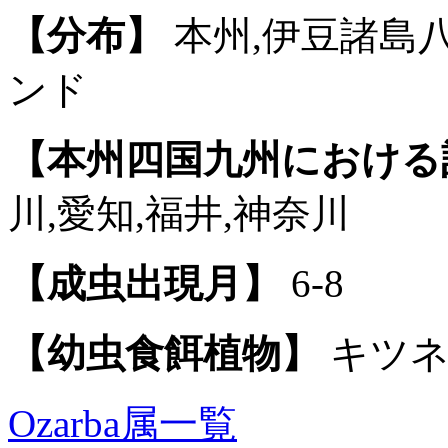
【分布】
本州,伊豆諸島八
ンド
【本州四国九州における
川,愛知,福井,神奈川
【成虫出現月】
6-8
【幼虫食餌植物】
キツネ
Ozarba属一覧