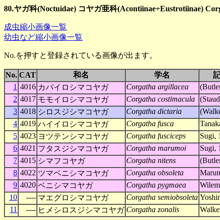
80.ヤガ科(Noctuidae) コヤガ亜科(Acontiinae+Eustrotiinae) Co
成虫縮小画像一覧
幼虫など縮小画像一覧
No.を押すと登録されている画像が出ます。
No.
CAT
和名
学名
1
4016
Corgatha argillacea
(Butle
カバイロシマコヤガ
2
4017
Corgatha costimacula
(Staud
モモイロシマコヤガ
3
4018
Corgatha dictaria
(Walke
シロスジシマコヤガ
4
4019
Corgatha fusca
Tanak
ハイイロシマコヤガ
5
4023
Corgatha fusciceps
Sugi,
ヨツテンシマコヤガ
6
4021
Corgatha marumoi
Sugi,
フタスジシマコヤガ
7
4015
Corgatha nitens
(Butle
シマフコヤガ
8
4022
Corgatha obsoleta
Marum
ツマベニシマコヤガ
9
4020
Corgatha pygmaea
Wilem
ベニシマコヤガ
10
----
Corgatha semiobsoleta
Yoshi
マエグロシマコヤガ
11
----
Corgatha zonalis
Walker
ヒメシロスジシマコヤガ