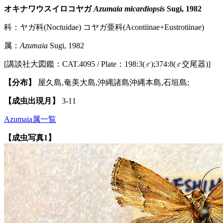
オキナワウスイロコヤガ
Azumaia micardiopsis
Sugi, 1982
科：ヤガ科(Noctuidae) コヤガ亜科(Acontiinae+Eustrotiinae)
属：
Azumaia
Sugi, 1982
[講談社大図鑑：CAT.4095 / Plate：198:3(♂);374:8(♂交尾器)]
【分布】
屋久島,奄美大島,沖縄諸島沖縄本島,石垣島;
【成虫出現月】
3-11
Azumaia属一覧
【成虫写真1】