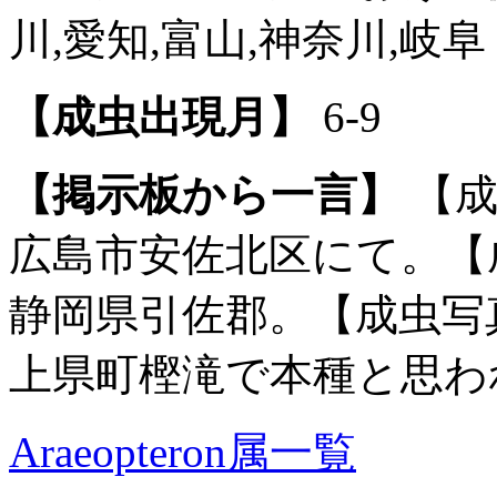
川,愛知,富山,神奈川,岐阜
【成虫出現月】
6-9
【掲示板から一言】
【成
広島市安佐北区にて。【成
静岡県引佐郡。【成虫写真
上県町樫滝で本種と思わ
Araeopteron属一覧