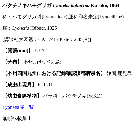
バクチノキハモグリガ
Lyonetia bakuchia
Kuroko, 1964
科：ハモグリガ科(Lyonetiidae) 亜科和名未定(Lyonetiinae)
属：
Lyonetia
Hübner, 1825
[講談社大図鑑：CAT.741 / Plate：2:45(♀)]
【開張(mm)】
7-7.5
【分布】
本州,九州,屋久島;
【本州四国九州における記録確認済都府県名】
静岡,鹿児島
【成虫出現月】
6,10-11
【幼虫食餌植物】
バラ科：バクチノキ(※KD)
Lyonetia属一覧
無断転載禁止