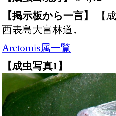
【掲示板から一言】
【成
西表島大富林道。
Arctornis属一覧
【成虫写真1】