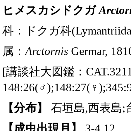
ヒメスカシドクガ
Arctor
科：ドクガ科(Lymantriida
属：
Arctornis
Germar, 181
[講談社大図鑑：CAT.3211 /
148:26(♂);148:27(♀);3
【分布】
石垣島,西表島;
【成虫出現月】
3-4,12