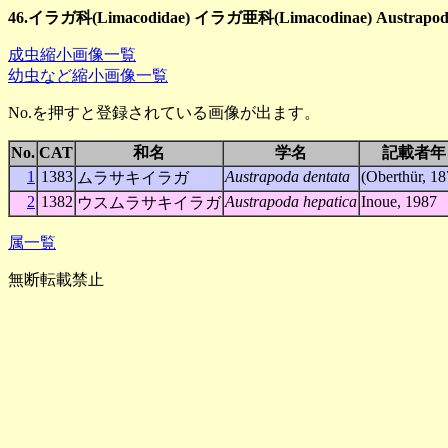
46.イラガ科(Limacodidae) イラガ亜科(Limacodinae) Austrapo
成虫縮小画像一覧
幼虫など縮小画像一覧
No.を押すと登録されている画像が出ます。
No.
CAT
和名
学名
記載者年
1
1383
Austrapoda dentata
(Oberthür, 18
ムラサキイラガ
2
1382
Austrapoda hepatica
Inoue, 1987
ウスムラサキイラガ
属一覧
無断転載禁止