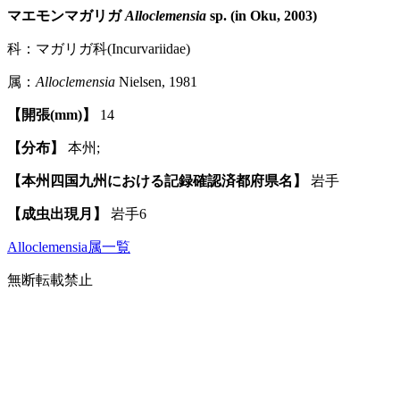
マエモンマガリガ
Alloclemensia
sp. (in Oku, 2003)
科：マガリガ科(Incurvariidae)
属：
Alloclemensia
Nielsen, 1981
【開張(mm)】
14
【分布】
本州;
【本州四国九州における記録確認済都府県名】
岩手
【成虫出現月】
岩手6
Alloclemensia属一覧
無断転載禁止