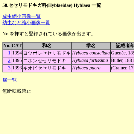
58.セセリモドキガ科(Hyblaeidae) Hyblaea 一覧
成虫縮小画像一覧
幼虫など縮小画像一覧
No.を押すと登録されている画像が出ます。
No.
CAT
和名
学名
記載者
1
1394
Hyblaea constellata
Guenée, 18
ヨツボシセセリモドキ
2
1395
Hyblaea fortissima
Butler, 188
ニホンセセリモドキ
3
1393
Hyblaea puera
(Cramer, 17
キオビセセリモドキ
属一覧
無断転載禁止