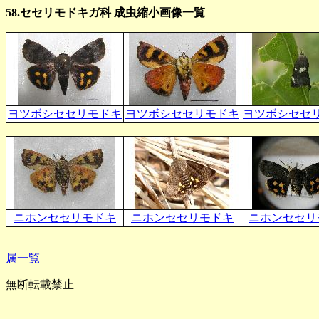
58.セセリモドキガ科 成虫縮小画像一覧
ヨツボシセセリモドキ
ヨツボシセセリモドキ
ヨツボシセセ
ニホンセセリモドキ
ニホンセセリモドキ
ニホンセセリ
属一覧
無断転載禁止