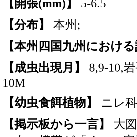
【開張(mm)】
5-6.5
【分布】
本州;
【本州四国九州における
【成虫出現月】
8,9-10,岩
10M
【幼虫食餌植物】
ニレ科
【掲示板から一言】
大図