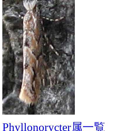
Phyllonorycter属一覧