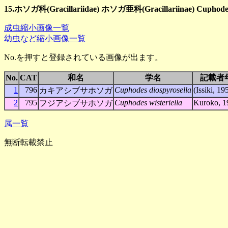
15.ホソガ科(Gracillariidae) ホソガ亜科(Gracillariinae) Cupho
成虫縮小画像一覧
幼虫など縮小画像一覧
No.を押すと登録されている画像が出ます。
No.
CAT
和名
学名
記載者
1
796
Cuphodes diospyrosella
(Issiki, 19
カキアシブサホソガ
2
795
Cuphodes wisteriella
Kuroko, 1
フジアシブサホソガ
属一覧
無断転載禁止