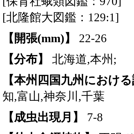
[保育社蛾類図鑑：970]
[北隆館大図鑑：129:1]
【開張(mm)】
22-26
【分布】
北海道,本州;
【本州四国九州における
知,富山,神奈川,千葉
【成虫出現月】
7-8