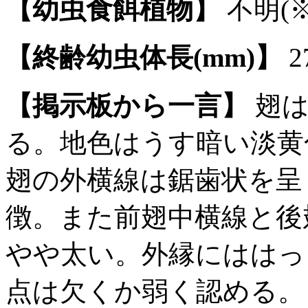
【幼虫食餌植物】
不明(※
【終齢幼虫体長(mm)】
2
【掲示板から一言】
翅は
る。地色はうす暗い淡黄
翅の外横線は鋸歯状を呈
徴。また前翅中横線と後
やや太い。外縁にははっ
点は欠くか弱く認める。