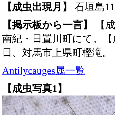
【成虫出現月】
石垣島1
【掲示板から一言】
【成
南紀・日置川町にて。【成虫
日、対馬市上県町樫滝。
Antilycauges属一覧
【成虫写真1】