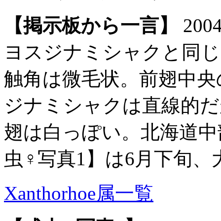
【掲示板から一言】
20
ヨスジナミシャクと同じく
触角は微毛状。前翅中央
ジナミシャクは直線的だ
翅は白っぽい。北海道中
虫♀写真1】は6月下旬
Xanthorhoe属一覧