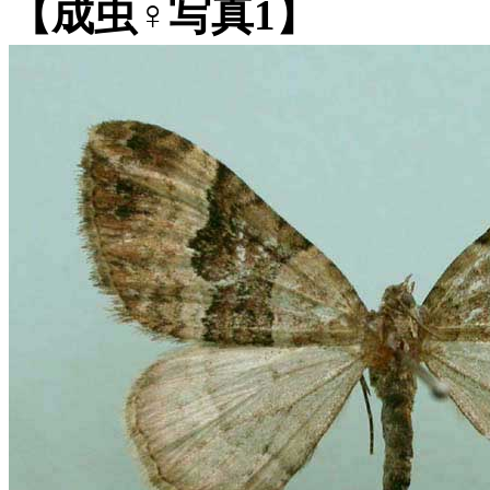
【成虫♀写真1】