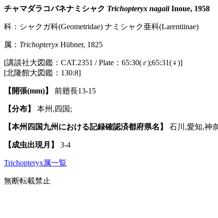
チャマダラコバネナミシャク
Trichopteryx nagaii
Inoue, 1958
科：シャクガ科(Geometridae) ナミシャク亜科(Larentiinae)
属：
Trichopteryx
Hübner, 1825
[講談社大図鑑：CAT.2351 / Plate：65:30(♂);65:31(♀)]
[北隆館大図鑑：130:8]
【開張(mm)】
前翅長13-15
【分布】
本州,四国;
【本州四国九州における記録確認済都府県名】
石川,愛知,神
【成虫出現月】
3-4
Trichopteryx属一覧
無断転載禁止