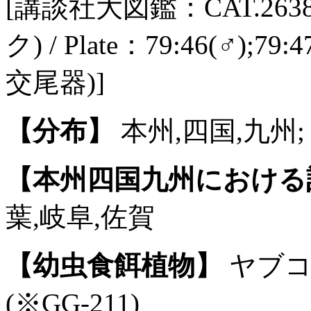
[講談社大図鑑：CAT.2
ク) / Plate：79:46(♂);79
交尾器)]
【分布】
本州,四国,九州;
【本州四国九州における
葉,岐阜,佐賀
【幼虫食餌植物】
ヤブコ
(※GG-211)