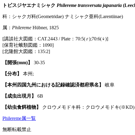
トビスジヤエナミシャク
Philereme transversata japanaria
(Leech
科：シャクガ科(Geometridae) ナミシャク亜科(Larentiinae)
属：
Philereme
Hübner, 1825
[講談社大図鑑：CAT.2443 / Plate：70:5(♂);70:6(♀)]
[保育社蛾類図鑑：1090]
[北隆館大図鑑：135:2]
【開張(mm)】
30-35
【分布】
本州;
【本州四国九州における記録確認済都府県名】
岐阜
【成虫出現月】
6B
【幼虫食餌植物】
クロウメモドキ科：クロウメモドキ(※KD)
Philereme属一覧
無断転載禁止