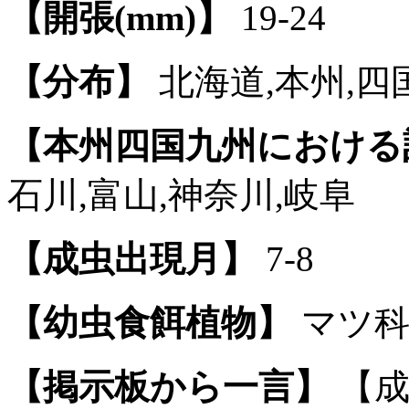
【開張(mm)】
19-24
【分布】
北海道,本州,四
【本州四国九州における
石川,富山,神奈川,岐阜
【成虫出現月】
7-8
【幼虫食餌植物】
マツ科
【掲示板から一言】
【成