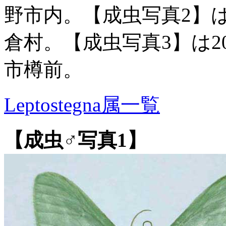
野市内。【成虫写真2】は2
倉村。【成虫写真3】は20
市樽前。
Leptostegna属一覧
【成虫♂写真1】