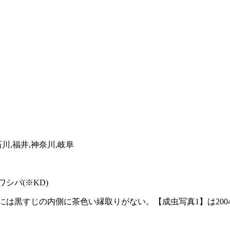
石川,福井,神奈川,岐阜
シバ(※KD)
黒すじの内側に茶色い縁取りがない。【成虫写真1】は2004年