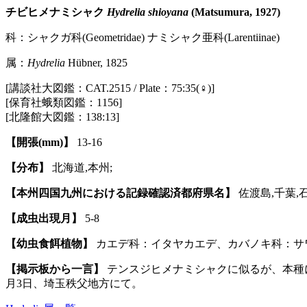
チビヒメナミシャク
Hydrelia shioyana
(Matsumura, 1927)
科：シャクガ科(Geometridae) ナミシャク亜科(Larentiinae)
属：
Hydrelia
Hübner, 1825
[講談社大図鑑：CAT.2515 / Plate：75:35(♀)]
[保育社蛾類図鑑：1156]
[北隆館大図鑑：138:13]
【開張(mm)】
13-16
【分布】
北海道,本州;
【本州四国九州における記録確認済都府県名】
佐渡島,千葉,
【成虫出現月】
5-8
【幼虫食餌植物】
カエデ科：イタヤカエデ、カバノキ科：サワ
【掲示板から一言】
テンスジヒメナミシャクに似るが、本種には
月3日、埼玉秩父地方にて。