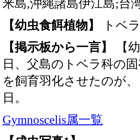
米島,沖縄諸島伊江島;台
【幼虫食餌植物】
トベラ
【掲示板から一言】
【幼
日、父島のトベラ科の固
を飼育羽化させたのが、【成
日。
Gymnoscelis属一覧