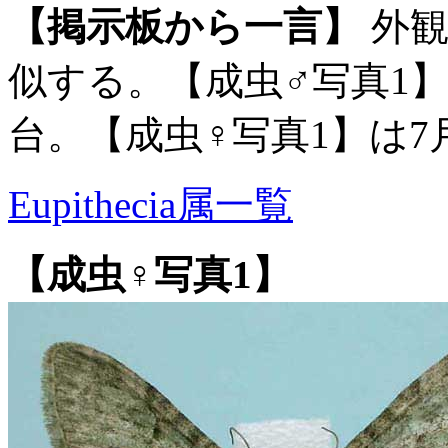
【掲示板から一言】
外観
似する。【成虫♂写真1
台。【成虫♀写真1】は
Eupithecia属一覧
【成虫♀写真1】