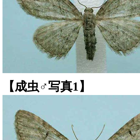
【成虫♂写真1】