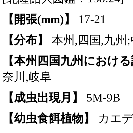
【開張(mm)】
17-21
【分布】
本州,四国,九州
【本州四国九州における
奈川,岐阜
【成虫出現月】
5M-9B
【幼虫食餌植物】
カエデ