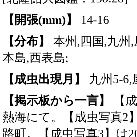
【開張(mm)】
14-16
【分布】
本州,四国,九州
本島,西表島;
【成虫出現月】
九州5-6,
【掲示板から一言】
【成
熱海にて。【成虫写真2】は
路町。【成虫写真3】は20