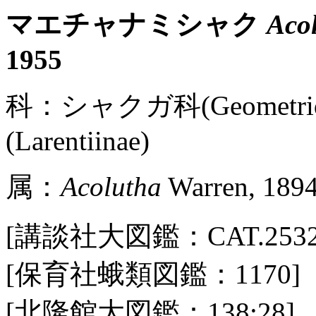
マエチャナミシャク
Acol
1955
科：シャクガ科(Geometr
(Larentiinae)
属：
Acolutha
Warren, 189
[講談社大図鑑：CAT.2532 / Pl
[保育社蛾類図鑑：1170]
[北隆館大図鑑：138:28]