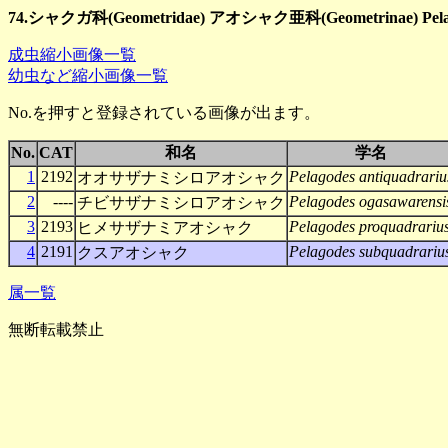
74.シャクガ科(Geometridae) アオシャク亜科(Geometrinae) Pel
成虫縮小画像一覧
幼虫など縮小画像一覧
No.を押すと登録されている画像が出ます。
No.
CAT
和名
学名
1
2192
Pelagodes antiquadrariu
オオサザナミシロアオシャク
2
----
Pelagodes ogasawarensi
チビサザナミシロアオシャク
3
2193
Pelagodes proquadrariu
ヒメサザナミアオシャク
4
2191
Pelagodes subquadrariu
クスアオシャク
属一覧
無断転載禁止