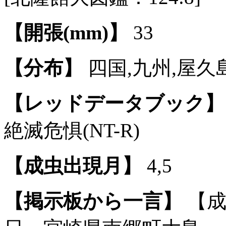
【開張(mm)】
33
【分布】
四国,九州,屋久
【レッドデータブック】
絶滅危惧(NT-R)
【成虫出現月】
4,5
【掲示板から一言】
【成