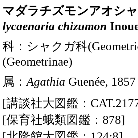
マダラチズモンアオシ
lycaenaria chizumon
Inoue
科：シャクガ科(Geometr
(Geometrinae)
属：
Agathia
Guenée, 1857
[講談社大図鑑：CAT.2177 / Pl
[保育社蛾類図鑑：878]
[北隆館大図鑑：124:8]