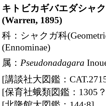
キトビカギバエダシャ
(Warren, 1895)
科：シャクガ科(Geometr
(Ennominae)
属：
Pseudonadagara
Inoue
[講談社大図鑑：CAT.2715 / P
[保育社蛾類図鑑：1305？
[北隆館大図鑑：144:8]