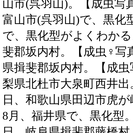
山市(呉羽山)。【成虫写真
富山市(呉羽山)で、黒化
で、黒化型がよくわかる
斐郡坂内村。【成虫♀写真2
県揖斐郡坂内村。【成虫写真
梨県北杜市大泉町西井出。
日、和歌山県田辺市虎が峰
8月、福井県で、黒化型。【
日、岐阜県揖斐郡藤橋村、