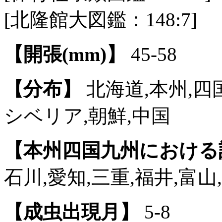
[北隆館大図鑑：148:7]
【開張(mm)】
45-58
【分布】
北海道,本州,四国
シベリア,朝鮮,中国
【本州四国九州における
石川,愛知,三重,福井,富山
【成虫出現月】
5-8