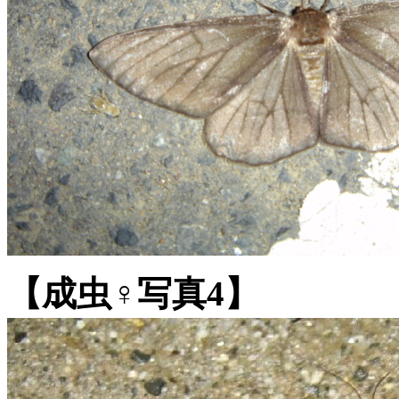
【成虫♀写真4】