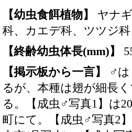
【幼虫食餌植物】
ヤナギ
科、カエデ科、ツツジ科、
【終齢幼虫体長(mm)】
5
【掲示板から一言】
♂は
るが、本種は翅が細長く
る。【成虫♂写真1】は2
町にて。【成虫♂写真2】は