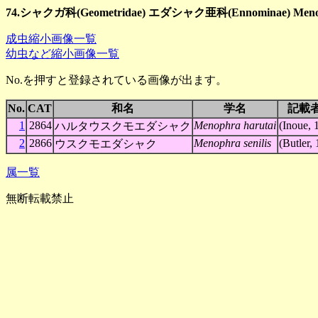
74.シャクガ科(Geometridae) エダシャク亜科(Ennominae) Men
成虫縮小画像一覧
幼虫など縮小画像一覧
No.を押すと登録されている画像が出ます。
No.
CAT
和名
学名
記載
1
2864
Menophra harutai
(Inoue, 
ハルタウスクモエダシャク
2
2866
Menophra senilis
(Butler,
ウスクモエダシャク
属一覧
無断転載禁止