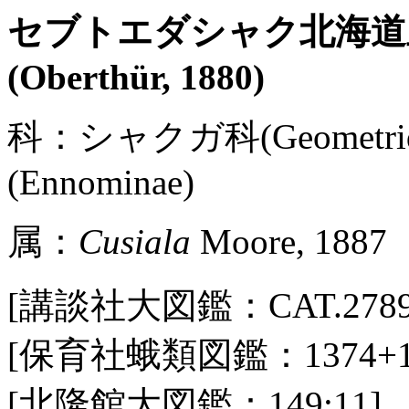
セブトエダシャク北海
(Oberthür, 1880)
科：シャクガ科(Geometr
(Ennominae)
属：
Cusiala
Moore, 1887
[講談社大図鑑：CAT.2789 / P
[保育社蛾類図鑑：1374+13
[北隆館大図鑑：149:11]