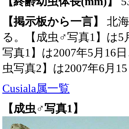
【終齢幼虫体長(mm)】
5
【掲示板から一言】
北海
る。【成虫♂写真1】は
写真1】は2007年5月1
虫写真2】は2007年6月
Cusiala属一覧
【成虫♂写真1】