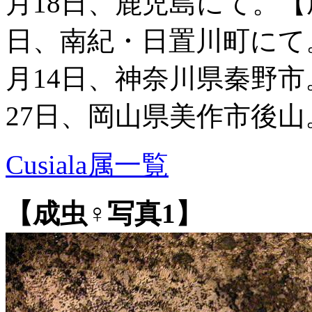
月18日、鹿児島にて。【成
日、南紀・日置川町にて。
月14日、神奈川県秦野市。
27日、岡山県美作市後山
Cusiala属一覧
【成虫♀写真1】