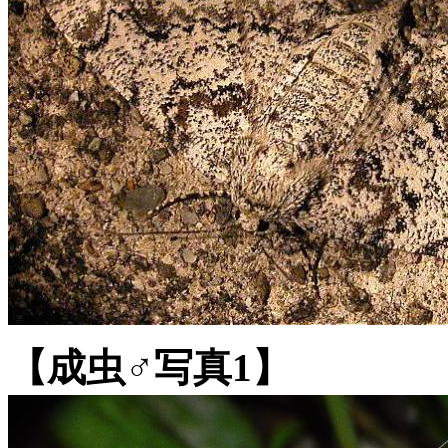
【成虫♂写真1】