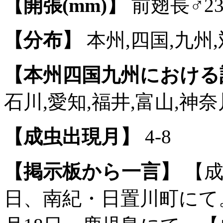
【開張(mm)】
前翅長♂23-
【分布】
本州,四国,九州,
【本州四国九州における
石川,愛知,福井,富山,神奈
【成虫出現月】
4-8
【掲示板から一言】
【成
日、南紀・日置川町にて。