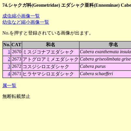
74.シャクガ科(Geometridae) エダシャク亜科(Ennominae) Cab
成虫縮小画像一覧
幼虫など縮小画像一覧
No.を押すと登録されている画像が出ます。
No.
CAT
和名
学名
1
2670
Cabera exanthemata insula
ミスジコナフエダシャク
2
2673
Cabera griseolimbata gris
アトグロアミメエダシャク
3
2672
Cabera purus
コスジシロエダシャク
4
2671
Cabera schaefferi
ヒラヤマシロエダシャク
属一覧
無断転載禁止