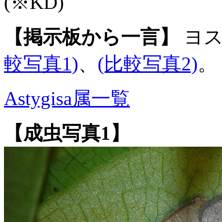
(※KD)
【掲示板から一言】
ヨス
較写真1)
、
(比較写真2)
。
Astygisa属一覧
【成虫写真1】