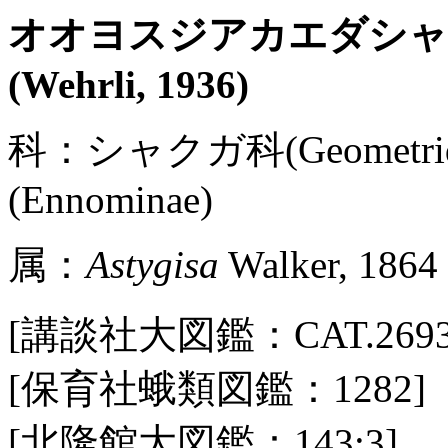
オオヨスジアカエダシ
(Wehrli, 1936)
科：シャクガ科(Geometr
(Ennominae)
属：
Astygisa
Walker, 1864
[講談社大図鑑：CAT.2693 / P
[保育社蛾類図鑑：1282]
[北隆館大図鑑：143:3]