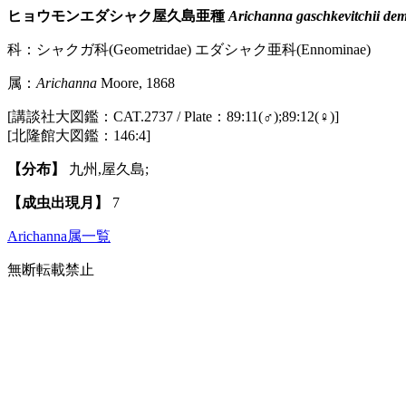
ヒョウモンエダシャク屋久島亜種
Arichanna gaschkevitchii de
科：シャクガ科(Geometridae) エダシャク亜科(Ennominae)
属：
Arichanna
Moore, 1868
[講談社大図鑑：CAT.2737 / Plate：89:11(♂);89:12(♀)]
[北隆館大図鑑：146:4]
【分布】
九州,屋久島;
【成虫出現月】
7
Arichanna属一覧
無断転載禁止