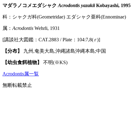
マダラノコメエダシャク
Acrodontis yazakii
Kobayashi, 1995
科：シャクガ科(Geometridae) エダシャク亜科(Ennominae)
属：
Acrodontis
Wehrli, 1931
[講談社大図鑑：CAT.2883 / Plate：104:7,8(♂)]
【分布】
九州,奄美大島,沖縄諸島沖縄本島;中国
【幼虫食餌植物】
不明(※KS)
Acrodontis属一覧
無断転載禁止