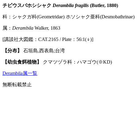
チビウスバホシシャク
Derambila fragilis
(Butler, 1880)
科：シャクガ科(Geometridae) ホソシャク亜科(Desmobathrinae)
属：
Derambila
Walker, 1863
[講談社大図鑑：CAT.2165 / Plate：56:1(♀)]
【分布】
石垣島,西表島;台湾
【幼虫食餌植物】
クマツヅラ科：ハマゴウ(※KD)
Derambila属一覧
無断転載禁止