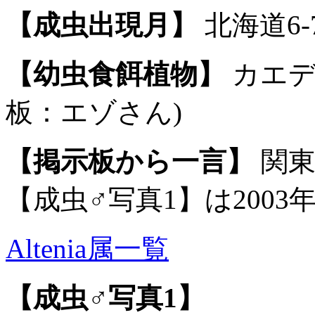
【成虫出現月】
北海道6-7
【幼虫食餌植物】
カエデ
板：エゾさん)
【掲示板から一言】
関東
【成虫♂写真1】は2003
Altenia属一覧
【成虫♂写真1】