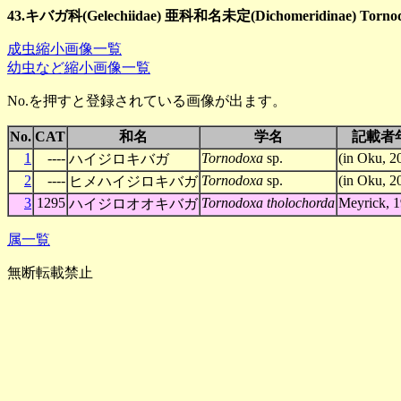
43.キバガ科(Gelechiidae) 亜科和名未定(Dichomeridinae) Torn
成虫縮小画像一覧
幼虫など縮小画像一覧
No.を押すと登録されている画像が出ます。
No.
CAT
和名
学名
記載者
1
----
Tornodoxa
sp.
(in Oku, 2
ハイジロキバガ
2
----
Tornodoxa
sp.
(in Oku, 2
ヒメハイジロキバガ
3
1295
Tornodoxa tholochorda
Meyrick, 
ハイジロオオキバガ
属一覧
無断転載禁止